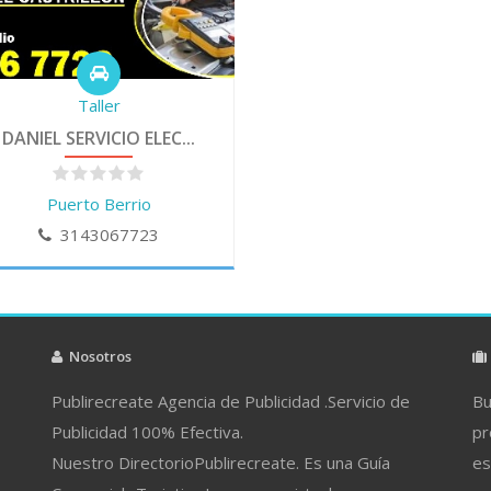
Taller
DANIEL SERVICIO ELEC...
Puerto Berrio
3143067723
Nosotros
Publirecreate Agencia de Publicidad .Servicio de
Bu
Publicidad 100% Efectiva.
pr
Nuestro DirectorioPublirecreate. Es una Guía
es