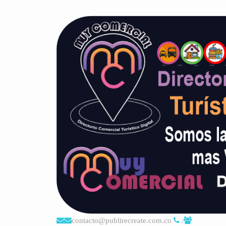
contacto@publirecreate.com.co
: