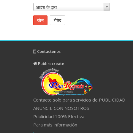
आदेश के द्वारा
खोज
रीसेट
Contáctenos
Publirecreate
Contacto solo para servicios de PUBLICIDAD
ANUNCIE CON NOSOTROS
Publicidad 100% Efectiva
Para más información