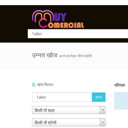
उन्नत खोज
अपने कारोबार नीचे संकीर्ण
खोज फिल्टर
परिणाम
खोज
किसी भी शहर
किसी भी श्रेणी