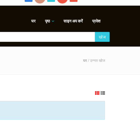
घर
पृष्ठ
साइन अप करें
प्रवेश
खोज
घर
/ उन्नत खोज