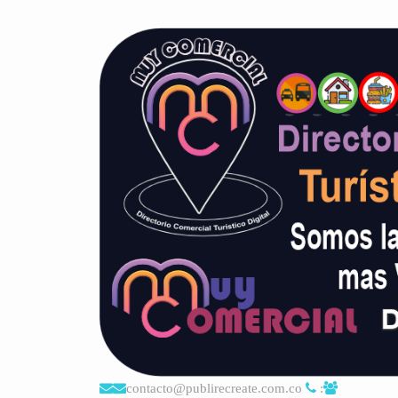
contacto@publirecreate.com.co
: