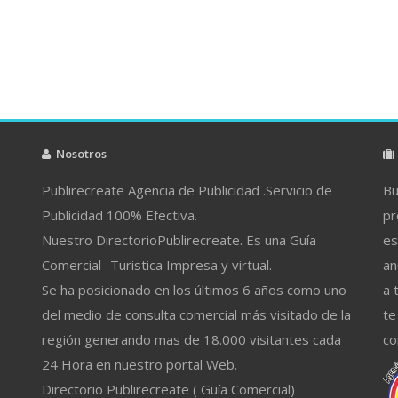
Nosotros
Publirecreate Agencia de Publicidad .Servicio de
Bu
Publicidad 100% Efectiva.
pr
Nuestro DirectorioPublirecreate. Es una Guía
es
Comercial -Turistica Impresa y virtual.
an
Se ha posicionado en los últimos 6 años como uno
a 
del medio de consulta comercial más visitado de la
te
región generando mas de 18.000 visitantes cada
co
24 Hora en nuestro portal Web.
Directorio Publirecreate ( Guía Comercial)