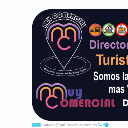
contacto@publirecreate.com.co
: