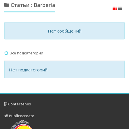
Статьи : Barbería
Нет сообщений
Все подкатегории
Нет подкатегорий
Contáctenos
Publirecreate