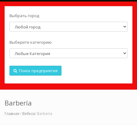
Выбрать город
Выберите категорию
Поиск предприятия
Barbería
Главная
/
Belleza
/ Barbería