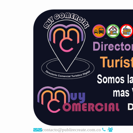
contacto@publirecreate.com.co
: