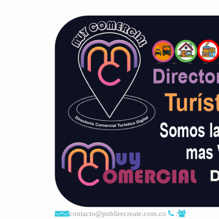
contacto@publirecreate.com.co
: