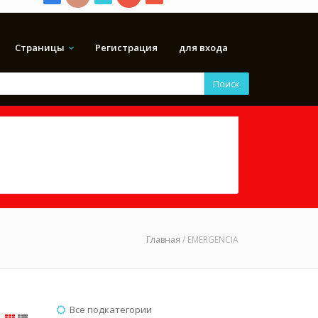
Страницы
Регистрация
для входа
Поиск
Главная
/ EMERGENCIA
Все подкатегории