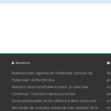
Nosotros
Publirecreate Agencia de Publicidad .Servicio de
Bu
Publicidad 100% Efectiva.
pr
Nuestro DirectorioPublirecreate. Es una Guía
es
Comercial -Turistica Impresa y virtual.
an
Se ha posicionado en los últimos 6 años como uno
a 
del medio de consulta comercial más visitado de la
te