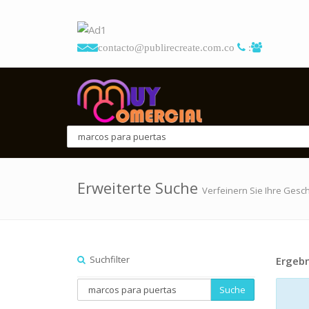
contacto@publirecreate.com.co
:
Erweiterte Suche
Verfeinern Sie Ihre Gesc
Suchfilter
Ergebn
Suche