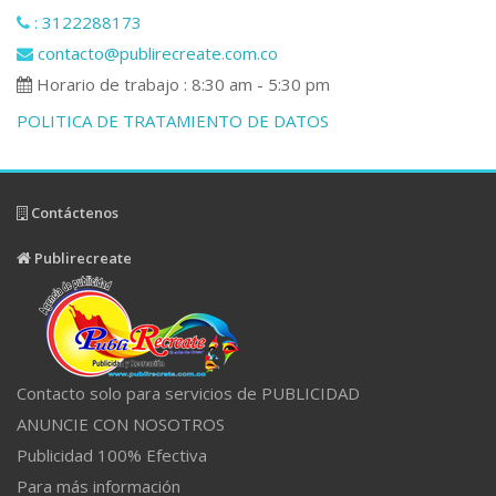
: 3122288173
contacto@publirecreate.com.co
Horario de trabajo : 8:30 am - 5:30 pm
POLITICA DE TRATAMIENTO DE DATOS
Contáctenos
Publirecreate
Contacto solo para servicios de PUBLICIDAD
ANUNCIE CON NOSOTROS
Publicidad 100% Efectiva
Para más información