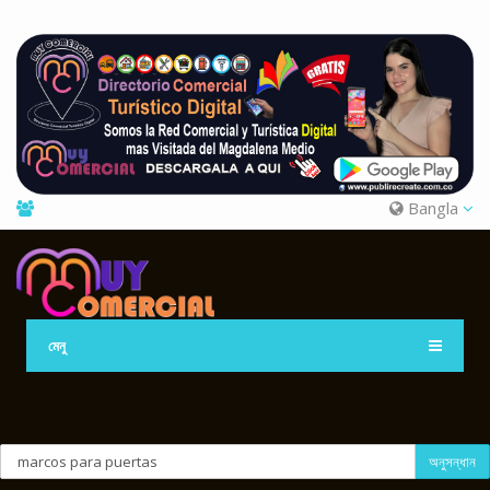
Bangla
মেনু
অনুসন্ধান