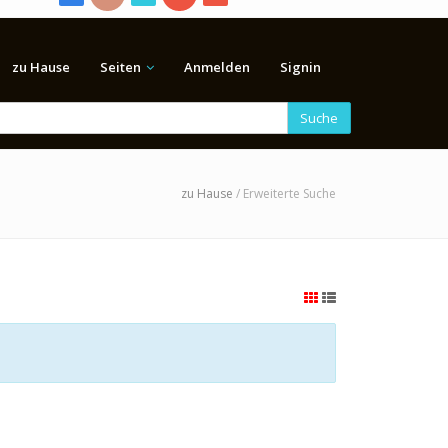
zu Hause
Seiten
Anmelden
Signin
Suche
zu Hause
/ Erweiterte Suche