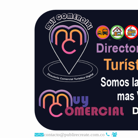
contacto@publirecreate.com.co
: