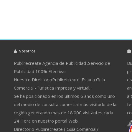
Nosotros
Publirecreate Agencia de Publicidad .Servicio de
Bu
Publicidad 100% Efectiva.
pr
Nuestro DirectorioPublirecreate. Es una Guía
es
Comercial -Turistica Impresa y virtual.
an
Se ha posicionado en los últimos 6 años como uno
a 
del medio de consulta comercial más visitado de la
te
región generando mas de 18.000 visitantes cada
co
24 Hora en nuestro portal Web.
Directorio Publirecreate ( Guía Comercial)