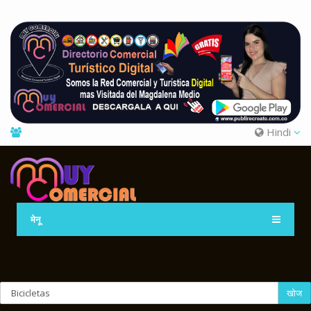
Hindi
मेनू
खोज