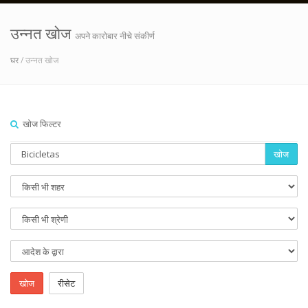
उन्नत खोज
अपने कारोबार नीचे संकीर्ण
घर
/ उन्नत खोज
खोज फिल्टर
खोज
खोज
रीसेट