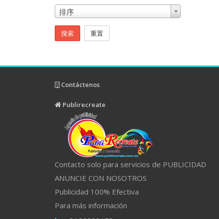
排序
搜索
重置
Contáctenos
Publirecreate
Contacto solo para servicios de PUBLICIDAD
ANUNCIE CON NOSOTROS
Publicidad 100% Efectiva
Para más información