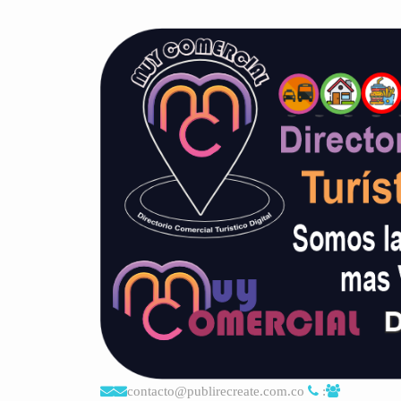
contacto@publirecreate.com.co
: