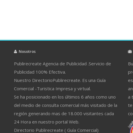
Nosotros
Publirecreate Agencia de Publicidad .Servicio de
Bu
Publicidad 100% Efectiva.
pr
Nuestro DirectorioPublirecreate. Es una Guía
es
Comercial -Turistica Impresa y virtual.
an
Se ha posicionado en los últimos 6 años como uno
a 
del medio de consulta comercial más visitado de la
te
región generando mas de 18.000 visitantes cada
co
24 Hora en nuestro portal Web.
Directorio Publirecreate ( Guía Comercial)