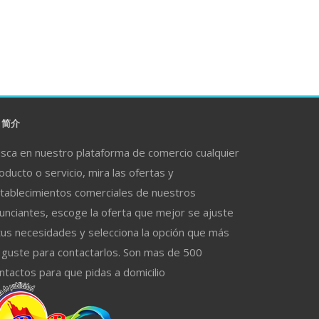
简介
sca en nuestro plataforma de comercio cualquier
oducto o servicio, mira las ofertas y
tablecimientos comerciales de nuestros
unciantes, escoge la oferta que mejor se ajuste
tus necesidades y selecciona la opción que más
 guste para contactarlos. Son mas de 500
ntactos para que pidas a domicilio