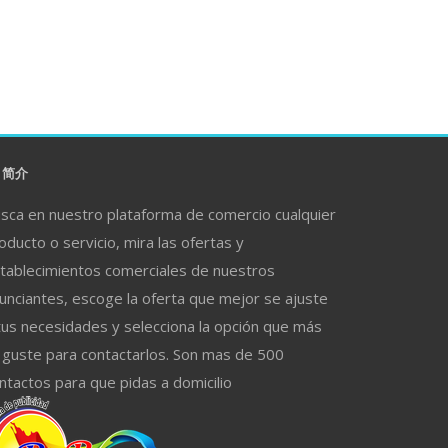
简介
sca en nuestro plataforma de comercio cualquier
oducto o servicio, mira las ofertas y
tablecimientos comerciales de nuestros
unciantes, escoge la oferta que mejor se ajuste
tus necesidades y selecciona la opción que más
 guste para contactarlos. Son mas de 500
ntactos para que pidas a domicilio