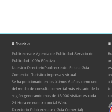
Nosotros
Publirecreate Agencia de Publicidad .Servicio de
Bu
Publicidad 100% Efectiva.
pr
Nuestro DirectorioPublirecreate. Es una Guía
es
Comercial -Turistica Impresa y virtual.
an
Se ha posicionado en los últimos 6 años como uno
a 
del medio de consulta comercial más visitado de la
te
región generando mas de 18.000 visitantes cada
co
24 Hora en nuestro portal Web.
Directorio Publirecreate ( Guía Comercial)