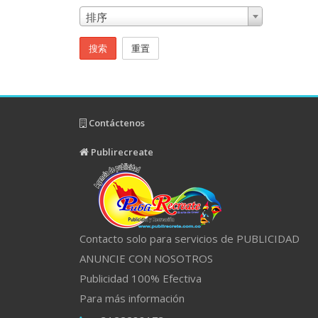
排序
搜索
重置
Contáctenos
Publirecreate
Contacto solo para servicios de PUBLICIDAD
ANUNCIE CON NOSOTROS
Publicidad 100% Efectiva
Para más información