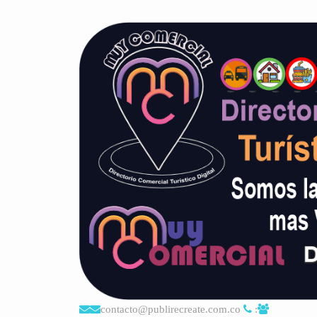
contacto@publirecreate.com.co
: