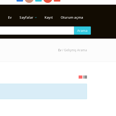
Ev
Sayfalar
Kayıt
Oturum açma
Arama
Ev
/ Gelişmiş Arama