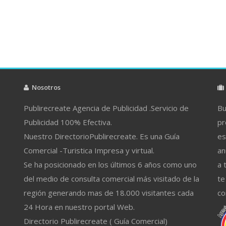
Nosotros
Publirecreate Agencia de Publicidad .Servicio de
Bu
Publicidad 100% Efectiva.
pr
Nuestro DirectorioPublirecreate. Es una Guía
es
Comercial -Turistica Impresa y virtual.
an
Se ha posicionado en los últimos 6 años como uno
a 
del medio de consulta comercial más visitado de la
te
región generando mas de 18.000 visitantes cada
co
24 Hora en nuestro portal Web.
Directorio Publirecreate ( Guía Comercial)