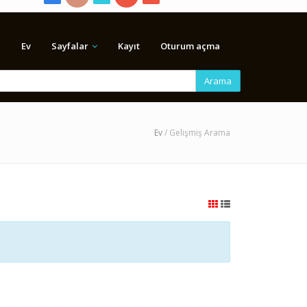
Ev
Sayfalar
Kayıt
Oturum açma
Arama
Ev
/ Gelişmiş Arama