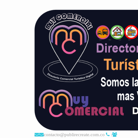
contacto@publirecreate.com.co
: