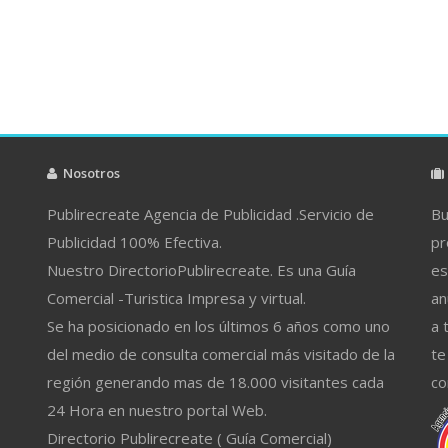
Nosotros
Publirecreate Agencia de Publicidad .Servicio de
Bu
Publicidad 100% Efectiva.
pr
Nuestro DirectorioPublirecreate. Es una Guía
es
Comercial -Turistica Impresa y virtual.
an
Se ha posicionado en los últimos 6 años como uno
a 
del medio de consulta comercial más visitado de la
te
región generando mas de 18.000 visitantes cada
co
24 Hora en nuestro portal Web.
Directorio Publirecreate ( Guía Comercial)