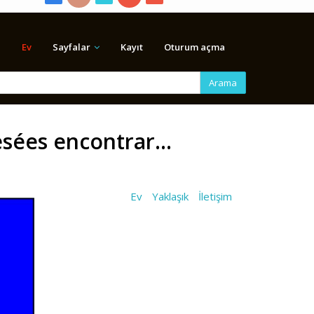
Ev
Sayfalar
Kayıt
Oturum açma
Arama
sées encontrar...
Ev
Yaklaşık
İletişim