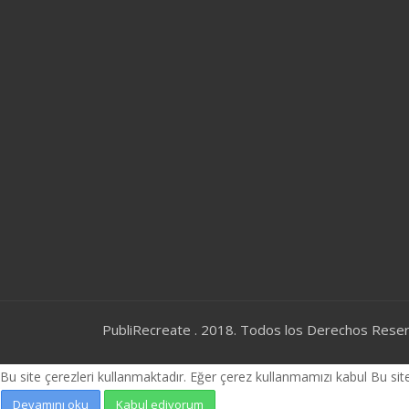
PubliRecreate . 2018. Todos los Derechos Rese
Bu site çerezleri kullanmaktadır. Eğer çerez kullanmamızı kabul Bu s
Devamını oku
Kabul ediyorum