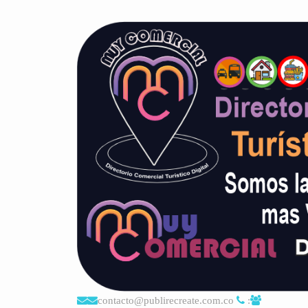
contacto@publirecreate.com.co
: