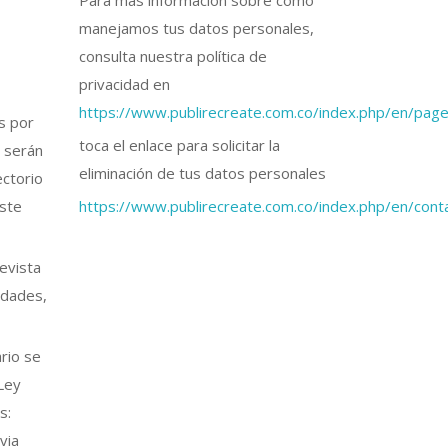
Para más información sobre cómo
manejamos tus datos personales,
consulta nuestra política de
privacidad en
https://www.publirecreate.com.co/index.php/en/page
s por
toca el enlace para solicitar la
y serán
eliminación de tus datos personales
ectorio
este
https://www.publirecreate.com.co/index.php/en/cont
evista
idades,
rio se
 Ley
s:
via