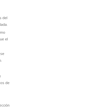
s del
lada.
nimo
ue el
 se
o.
e
ios de
ección