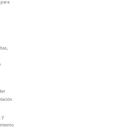
 para
ltas,
o
der
elación
, y
amiento