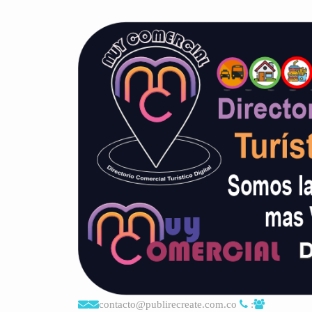
contacto@publirecreate.com.co
: