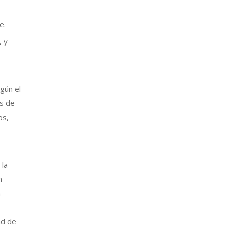
e.
, y
gún el
os de
os,
 la
n
a
ad de