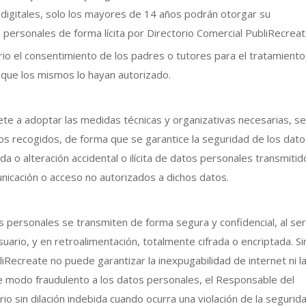
digitales, solo los mayores de 14 años podrán otorgar su
personales de forma lícita por Directorio Comercial PubliRecreat
io el consentimiento de los padres o tutores para el tratamiento
a que los mismos lo hayan autorizado.
e a adoptar las medidas técnicas y organizativas necesarias, se
tos recogidos, de forma que se garantice la seguridad de los dat
da o alteración accidental o ilícita de datos personales transmitid
nicación o acceso no autorizados a dichos datos.
 personales se transmiten de forma segura y confidencial, al ser
suario, y en retroalimentación, totalmente cifrada o encriptada. Si
Recreate no puede garantizar la inexpugabilidad de internet ni l
e modo fraudulento a los datos personales, el Responsable del
 sin dilación indebida cuando ocurra una violación de la segurid