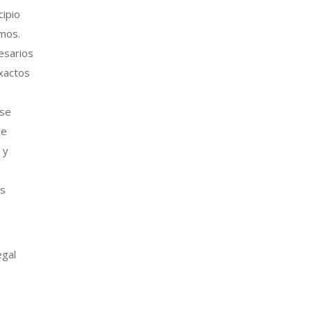
cipio
imos.
esarios
exactos
 se
de
 y
os
egal