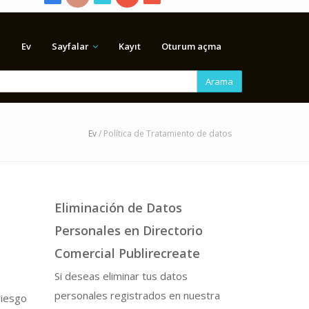
Ev
Sayfalar
Kayıt
Oturum açma
Arama
Ev
/ Política de Tratamiento de datos
Eliminación de Datos
Personales en Directorio
Comercial Publirecreate
Si deseas eliminar tus datos
personales registrados en nuestra
riesgo