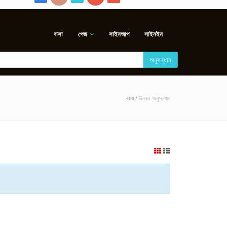
বাসা
পেজ
সাইনআপ
সাইনইন
অনুসন্ধান
বাসা
/ উন্নত অনুসন্ধান