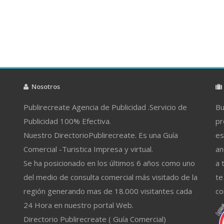
Nosotros
Publirecreate Agencia de Publicidad .Servicio de
Bu
Publicidad 100% Efectiva.
pr
Nuestro DirectorioPublirecreate. Es una Guía
es
Comercial -Turistica Impresa y virtual.
an
Se ha posicionado en los últimos 6 años como uno
a 
del medio de consulta comercial más visitado de la
te
región generando mas de 18.000 visitantes cada
co
24 Hora en nuestro portal Web.
Directorio Publirecreate ( Guía Comercial)