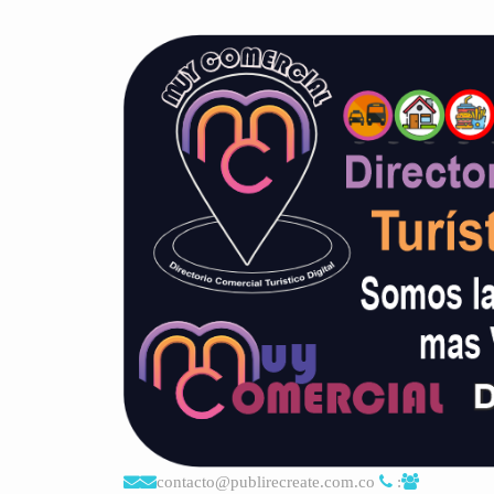
contacto@publirecreate.com.co
: