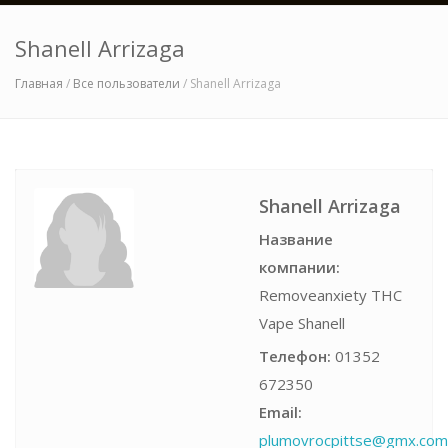
Shanell Arrizaga
Главная
/
Все пользователи
/ Shanell Arrizaga
Shanell Arrizaga
Название
компании:
Removeanxiety THC
Vape Shanell
Телефон:
01352
672350
Email:
plumovrocpittse@gmx.com