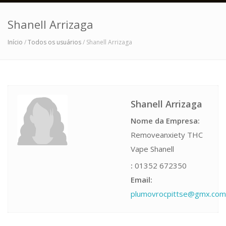
Shanell Arrizaga
Início
/
Todos os usuários
/ Shanell Arrizaga
Shanell Arrizaga
Nome da Empresa:
Removeanxiety THC
Vape Shanell
:
01352 672350
Email:
plumovrocpittse@gmx.com