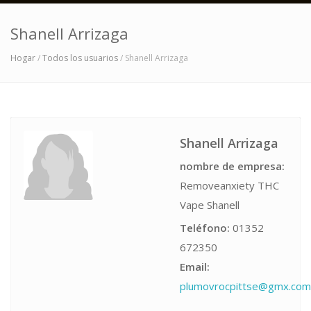
Shanell Arrizaga
Hogar
/
Todos los usuarios
/ Shanell Arrizaga
Shanell Arrizaga
nombre de empresa:
Removeanxiety THC
Vape Shanell
Teléfono:
01352
672350
Email:
plumovrocpittse@gmx.com