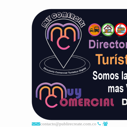
contacto@publirecreate.com.co
: