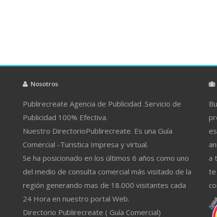
Nosotros
Publirecreate Agencia de Publicidad .Servicio de
Bu
Publicidad 100% Efectiva.
pr
Nuestro DirectorioPublirecreate. Es una Guía
es
Comercial -Turistica Impresa y virtual.
an
Se ha posicionado en los últimos 6 años como uno
a 
del medio de consulta comercial más visitado de la
te
región generando mas de 18.000 visitantes cada
co
24 Hora en nuestro portal Web.
Directorio Publirecreate ( Guía Comercial)