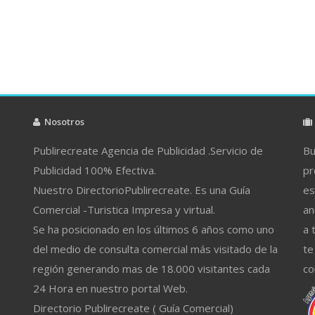
Nosotros
Publirecreate Agencia de Publicidad .Servicio de
Bu
Publicidad 100% Efectiva.
pr
Nuestro DirectorioPublirecreate. Es una Guía
es
Comercial -Turistica Impresa y virtual.
an
Se ha posicionado en los últimos 6 años como uno
a 
del medio de consulta comercial más visitado de la
te
región generando mas de 18.000 visitantes cada
co
24 Hora en nuestro portal Web.
Directorio Publirecreate ( Guía Comercial)