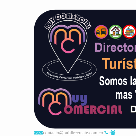
contacto@publirecreate.com.co
: