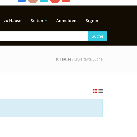
zu Hause
Seiten
Anmelden
Signin
Suche
zu Hause
/ Erweiterte Suche