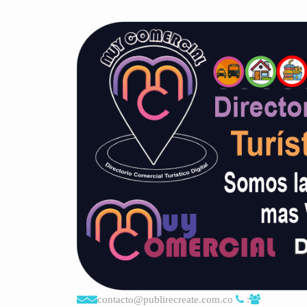
contacto@publirecreate.com.co
: