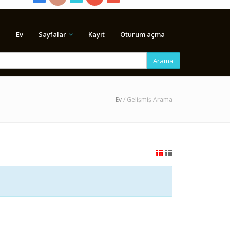
Ev
Sayfalar
Kayıt
Oturum açma
Arama
Ev
/ Gelişmiş Arama