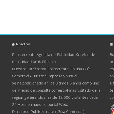
Nosotros
Publirecreate Agencia de Publicidad .Servicio de
Bu
Publicidad 100% Efectiva.
pr
Nuestro DirectorioPublirecreate. Es una Guía
es
Comercial -Turistica Impresa y virtual.
an
Se ha posicionado en los últimos 6 años como uno
a 
del medio de consulta comercial más visitado de la
te
región generando mas de 18.000 visitantes cada
co
24 Hora en nuestro portal Web.
Directorio Publirecreate ( Guía Comercial)