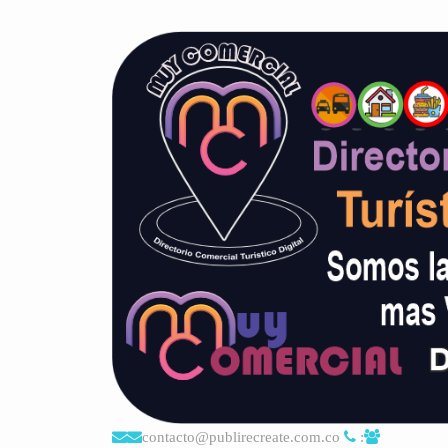
contacto@publirecreate.com.co
: