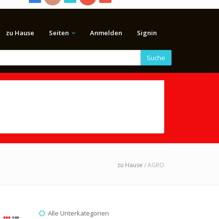
zu Hause
Seiten
Anmelden
Signin
Suche
zu Hause
/ AGRO
Alle Unterkategorien