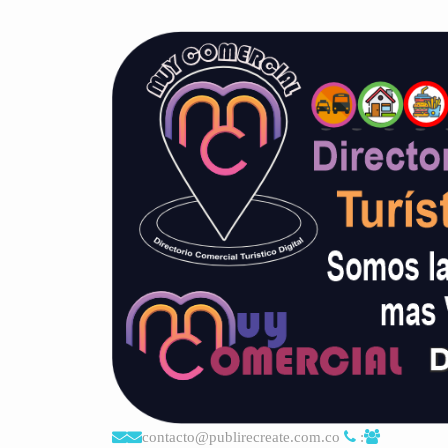
contacto@publirecreate.com.co
: