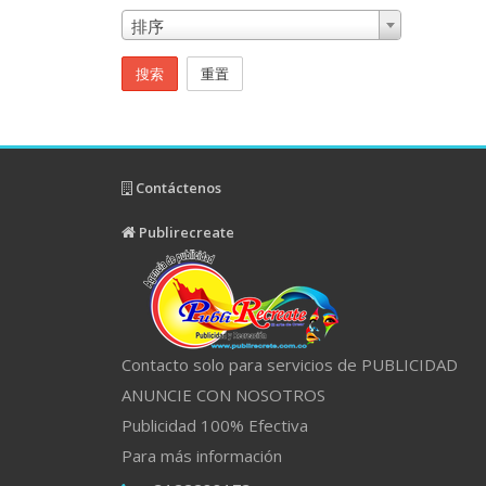
排序
搜索
重置
Contáctenos
Publirecreate
Contacto solo para servicios de PUBLICIDAD
ANUNCIE CON NOSOTROS
Publicidad 100% Efectiva
Para más información