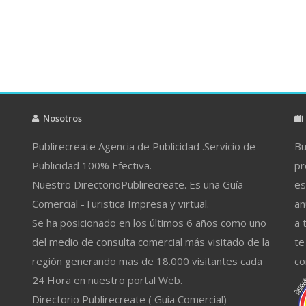
Nosotros
Publirecreate Agencia de Publicidad .Servicio de
Bu
Publicidad 100% Efectiva.
pr
Nuestro DirectorioPublirecreate. Es una Guía
es
Comercial -Turistica Impresa y virtual.
an
Se ha posicionado en los últimos 6 años como uno
a 
del medio de consulta comercial más visitado de la
te
región generando mas de 18.000 visitantes cada
co
24 Hora en nuestro portal Web.
Directorio Publirecreate ( Guía Comercial)