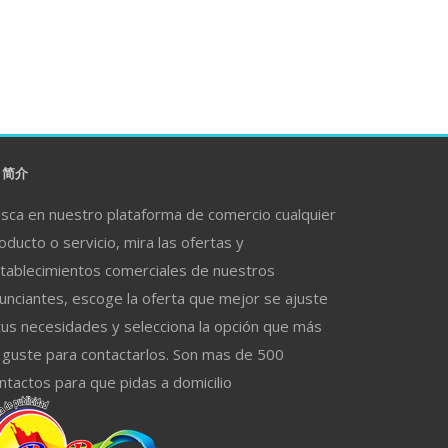
简介
sca en nuestro plataforma de comercio cualquier
oducto o servicio, mira las ofertas y
tablecimientos comerciales de nuestros
unciantes, escoge la oferta que mejor se ajuste
tus necesidades y selecciona la opción que más
 guste para contactarlos. Son mas de 500
ntactos para que pidas a domicilio