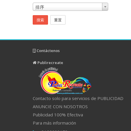
排序
搜索
重置
Contáctenos
Publirecreate
Contacto solo para servicios de PUBLICIDAD
ANUNCIE CON NOSOTROS
Publicidad 100% Efectiva
Para más información