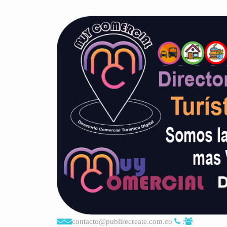
contacto@publirecreate.com.co
: