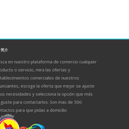
简介
sca en nuestro plataforma de comercio cualquier
oducto o servicio, mira las ofertas y
tablecimientos comerciales de nuestros
unciantes, escoge la oferta que mejor se ajuste
tus necesidades y selecciona la opción que más
 guste para contactarlos. Son mas de 500
ntactos para que pidas a domicilio