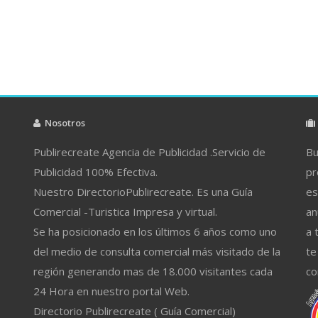
Nosotros
Publirecreate Agencia de Publicidad .Servicio de
Bu
Publicidad 100% Efectiva.
pr
Nuestro DirectorioPublirecreate. Es una Guía
es
Comercial -Turistica Impresa y virtual.
an
Se ha posicionado en los últimos 6 años como uno
a 
del medio de consulta comercial más visitado de la
te
región generando mas de 18.000 visitantes cada
co
24 Hora en nuestro portal Web.
Directorio Publirecreate ( Guía Comercial)