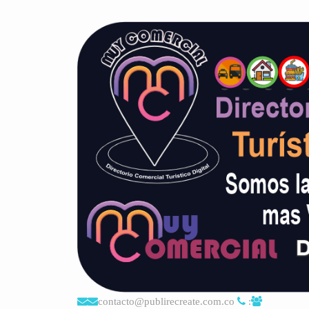
contacto@publirecreate.com.co
: