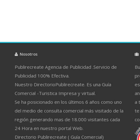
Nosotros
Publirecreate Agencia de Publicidad .Servicio de
Bu
Publicidad 100% Efectiva.
pr
Nuestro DirectorioPublirecreate. Es una Guía
es
Comercial -Turistica Impresa y virtual.
an
Se ha posicionado en los últimos 6 años como uno
a 
del medio de consulta comercial más visitado de la
te
región generando mas de 18.000 visitantes cada
co
24 Hora en nuestro portal Web.
Directorio Publirecreate ( Guía Comercial)