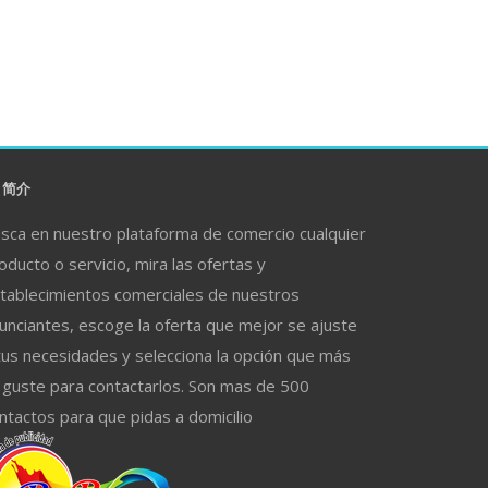
简介
sca en nuestro plataforma de comercio cualquier
oducto o servicio, mira las ofertas y
tablecimientos comerciales de nuestros
unciantes, escoge la oferta que mejor se ajuste
tus necesidades y selecciona la opción que más
 guste para contactarlos. Son mas de 500
ntactos para que pidas a domicilio