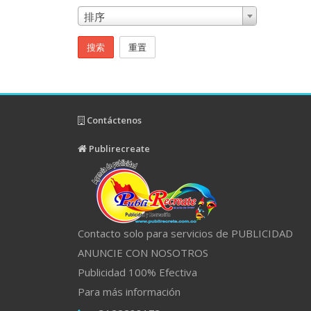
排序
搜索
重置
Contáctenos
Publirecreate
Contacto solo para servicios de PUBLICIDAD
ANUNCIE CON NOSOTROS
Publicidad 100% Efectiva
Para más información