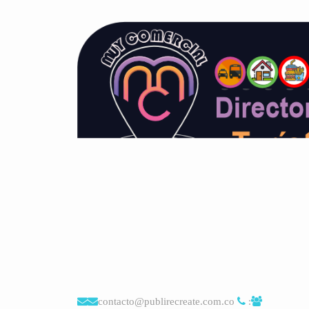
contacto@publirecreate.com.co
: