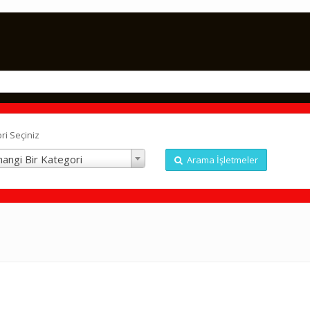
ri Seçiniz
angi Bir Kategori
Arama İşletmeler