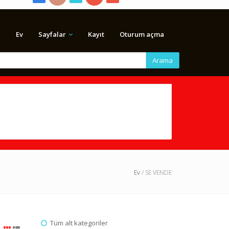
Ev
Sayfalar
Kayıt
Oturum açma
Arama
Ev
/ SE VENDE
Tüm alt kategoriler