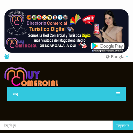
Bangla
মেনু
অনুসন্ধান