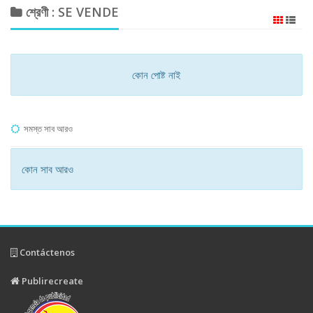
শ্রেণী : SE VENDE
কোন পোষ্ট নাই
সমস্ত সাব আরও
কোন সাব আরও
Contáctenos
Publirecreate