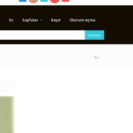
Ev
Sayfalar
Kayıt
Oturum açma
Arama
Ev
/