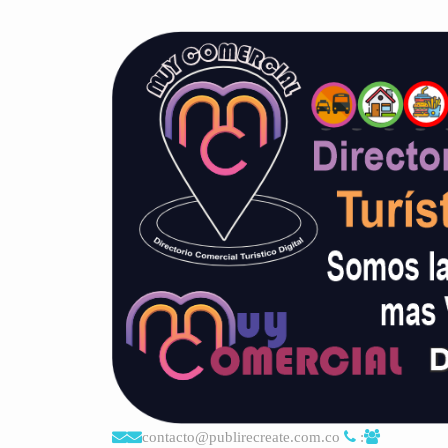
contacto@publirecreate.com.co
: