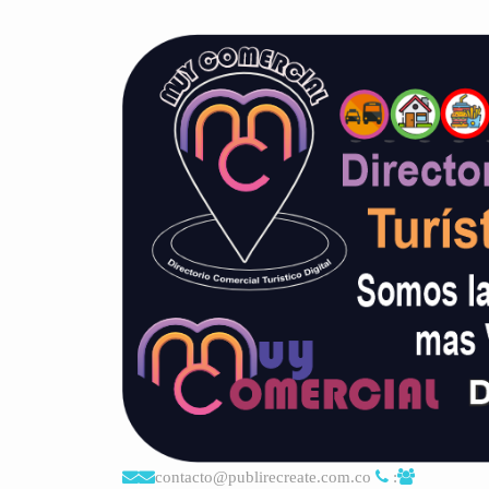
contacto@publirecreate.com.co
: