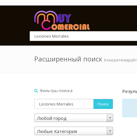
Расширенный поиск
Конкретизируйт
Фильтры поиска
Резул
Поиск
Любой город
Любые Категория