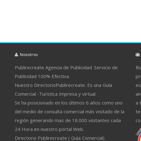
Nosotros
Publirecreate Agencia de Publicidad .Servicio de
Bu
Publicidad 100% Efectiva.
pr
Nuestro DirectorioPublirecreate. Es una Guía
es
Comercial -Turistica Impresa y virtual.
an
Se ha posicionado en los últimos 6 años como uno
a 
del medio de consulta comercial más visitado de la
te
región generando mas de 18.000 visitantes cada
co
24 Hora en nuestro portal Web.
Directorio Publirecreate ( Guía Comercial)