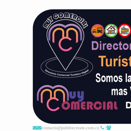
contacto@publirecreate.com.co
: