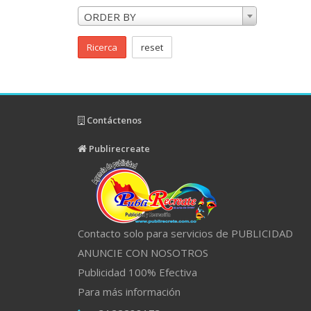
ORDER BY
Ricerca
reset
Contáctenos
Publirecreate
Contacto solo para servicios de PUBLICIDAD
ANUNCIE CON NOSOTROS
Publicidad 100% Efectiva
Para más información