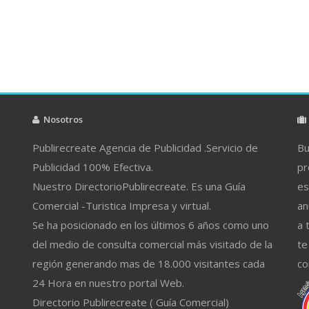
Nosotros
Publirecreate Agencia de Publicidad .Servicio de
Bu
Publicidad 100% Efectiva.
pr
Nuestro DirectorioPublirecreate. Es una Guía
es
Comercial -Turistica Impresa y virtual.
an
Se ha posicionado en los últimos 6 años como uno
a 
del medio de consulta comercial más visitado de la
te
región generando mas de 18.000 visitantes cada
co
24 Hora en nuestro portal Web.
Directorio Publirecreate ( Guía Comercial)