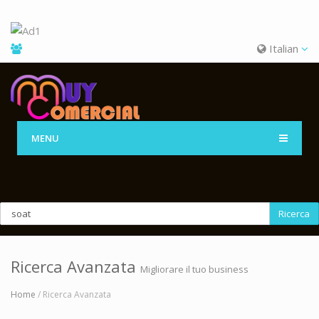
Italian
MENU
Ricerca
Ricerca Avanzata
Migliorare il tuo business
Home
/ Ricerca Avanzata