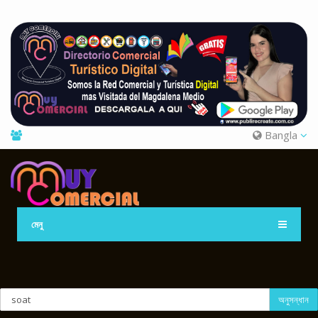
Bangla
মেনু
অনুসন্ধান