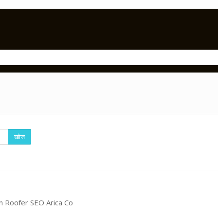
खोज
n Roofer SEO Arica Co