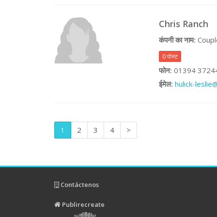
Chris Ranch
कंपनी का नाम:
Coupl
0 पोस्ट
फोन:
01394 3724
ईमेल:
hulick-lesli
1
2
3
4
>
Contáctenos
Publirecreate