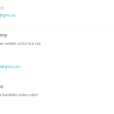
13
7@gmx.us
tny
an selank costa rica Ltd
9
iga@gmx.com
as
x backlinks index mbH
2