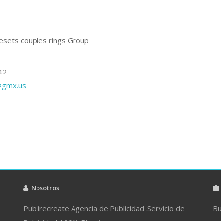
esets couples rings Group
42
e@gmx.us
Nosotros
Publirecreate Agencia de Publicidad .Servicio de
Bu