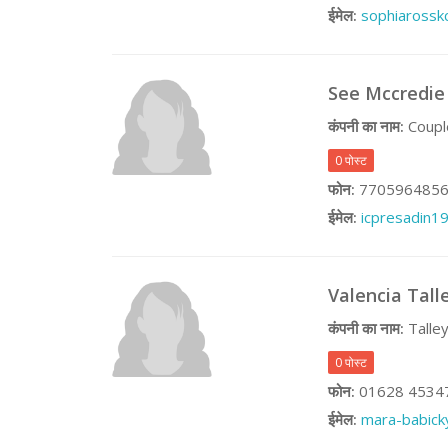
ईमेल:
sophiaross
See Mccredie
कंपनी का नाम:
Couple
0 पोस्ट
फोन:
770596485
ईमेल:
icpresadin1
Valencia Tall
कंपनी का नाम:
Talley
0 पोस्ट
फोन:
01628 4534
ईमेल:
mara-babic