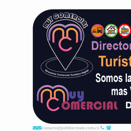
contacto@publirecreate.com.co
: