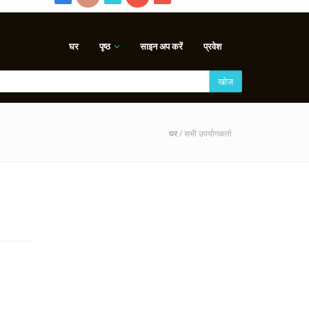
घर
पृष्ठ
साइन अप करें
प्रवेश
खोज
घर
/ सभी उपयोगकर्ता