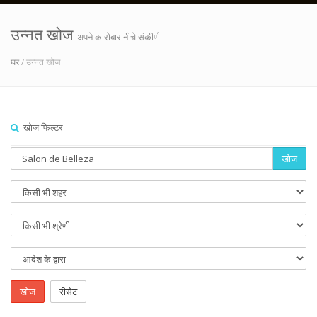
उन्नत खोज
अपने कारोबार नीचे संकीर्ण
घर
/ उन्नत खोज
खोज फिल्टर
खोज
खोज
रीसेट