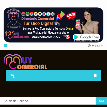
Hindi
मेनू
खोज