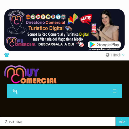
Hindi
मेनू
खोज