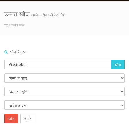
उन्नत खोज
अपने कारोबार नीचे संकीर्ण
घर
/ उन्नत खोज
खोज फिल्टर
खोज
खोज
रीसेट