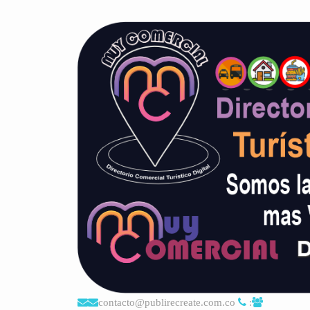
contacto@publirecreate.com.co
: