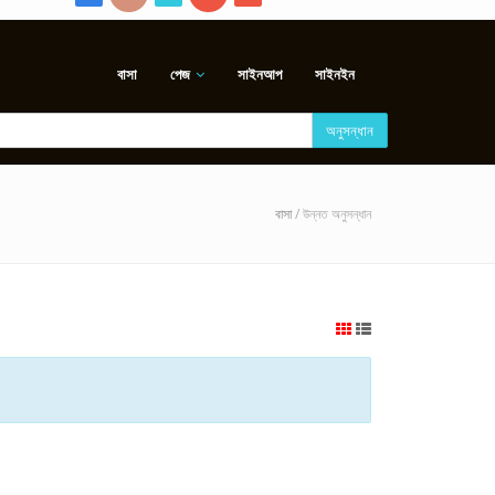
বাসা
পেজ
সাইনআপ
সাইনইন
অনুসন্ধান
বাসা
/ উন্নত অনুসন্ধান