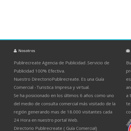
Nosotros
Publirecreate Agencia de Publicidad .Servicio de
Bu
Publicidad 100% Efectiva.
pr
Nuestro DirectorioPublirecreate. Es una Guía
es
Comercial -Turistica Impresa y virtual.
an
Se ha posicionado en los últimos 6 años como uno
a 
del medio de consulta comercial más visitado de la
te
región generando mas de 18.000 visitantes cada
co
24 Hora en nuestro portal Web.
Directorio Publirecreate ( Guía Comercial)