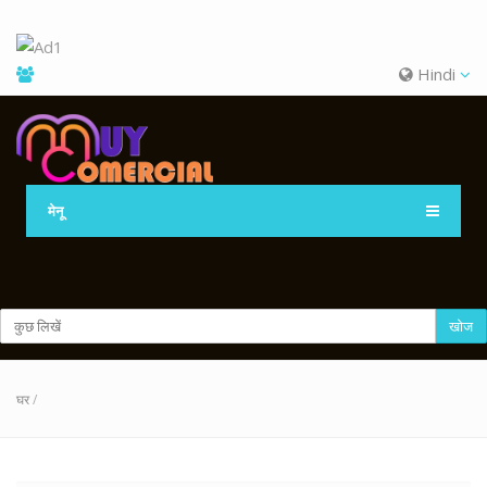
Hindi
मेनू
खोज
घर
/