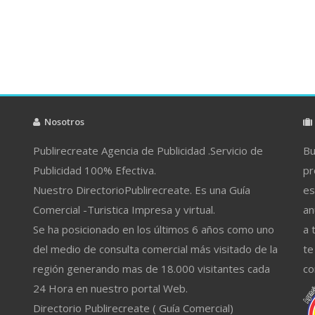
Nosotros
Publirecreate Agencia de Publicidad .Servicio de
Bu
Publicidad 100% Efectiva.
pr
Nuestro DirectorioPublirecreate. Es una Guía
es
Comercial -Turistica Impresa y virtual.
an
Se ha posicionado en los últimos 6 años como uno
a 
del medio de consulta comercial más visitado de la
te
región generando mas de 18.000 visitantes cada
co
24 Hora en nuestro portal Web.
Directorio Publirecreate ( Guía Comercial)