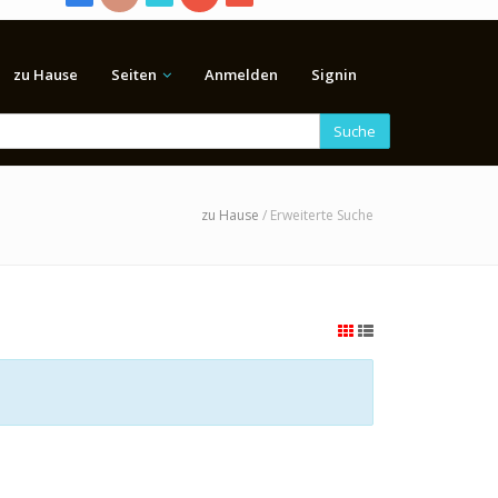
zu Hause
Seiten
Anmelden
Signin
Suche
zu Hause
/ Erweiterte Suche