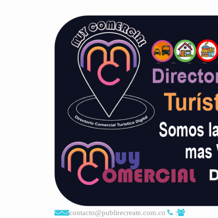
contacto@publirecreate.com.co
: