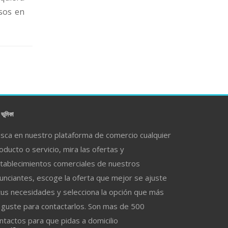
sos en
ভূমিকা
sca en nuestro plataforma de comercio cualquier
oducto o servicio, mira las ofertas y
tablecimientos comerciales de nuestros
unciantes, escoge la oferta que mejor se ajuste
tus necesidades y selecciona la opción que más
 guste para contactarlos. Son mas de 500
ntactos para que pidas a domicilio