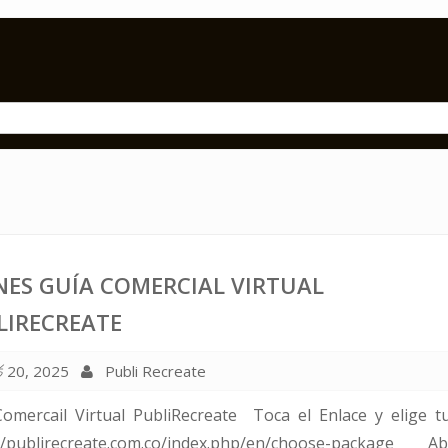
NES GUÍA COMERCIAL VIRTUAL
LIRECREATE
্চ 20, 2025
Publi Recreate
Comercail Virtual PubliRecreate Toca el Enlace y elige t
://publirecreate.com.co/index.php/en/choose-package Ab