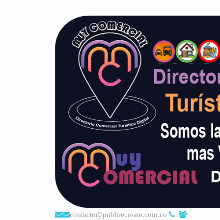
contacto@publirecreate.com.co
: