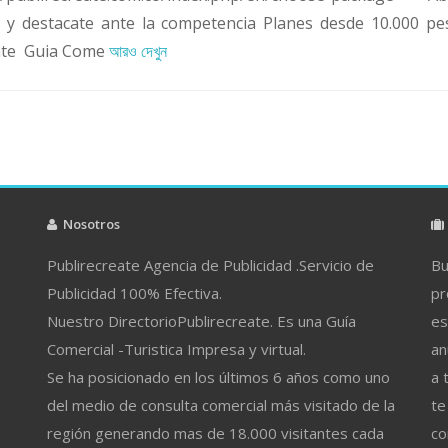
n y destacate ante la competencia Planes desde 10.000 pe
nte Guia Come
আরও দেখুন
Nosotros
Publirecreate Agencia de Publicidad .Servicio de
Bu
Publicidad 100% Efectiva.
pr
Nuestro DirectorioPublirecreate. Es una Guía
es
Comercial -Turistica Impresa y virtual.
an
Se ha posicionado en los últimos 6 años como uno
a 
del medio de consulta comercial más visitado de la
te
región generando mas de 18.000 visitantes cada
co