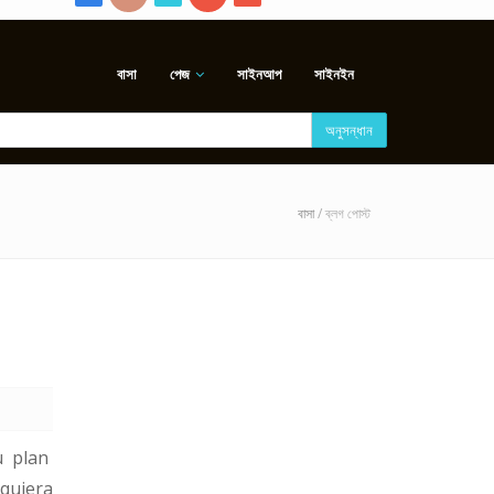
বাসা
পেজ
সাইনআপ
সাইনইন
অনুসন্ধান
বাসা
/ ব্লগ পোস্ট
u plan
quiera