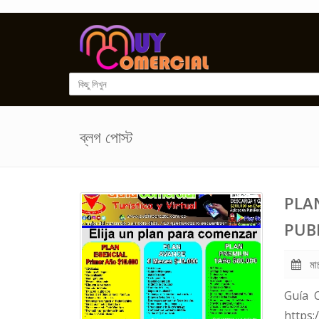
ব্লগ পোস্ট
PLA
PUB
মার
Guía 
https