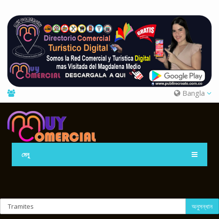
Bangla
মেনু
অনুসন্ধান