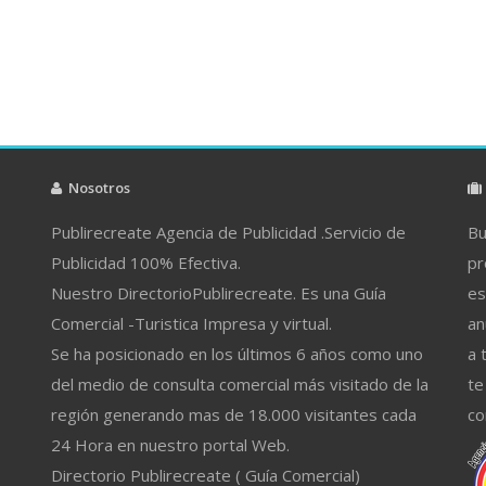
Nosotros
Publirecreate Agencia de Publicidad .Servicio de
Bu
Publicidad 100% Efectiva.
pr
Nuestro DirectorioPublirecreate. Es una Guía
es
Comercial -Turistica Impresa y virtual.
an
Se ha posicionado en los últimos 6 años como uno
a 
del medio de consulta comercial más visitado de la
te
región generando mas de 18.000 visitantes cada
co
24 Hora en nuestro portal Web.
Directorio Publirecreate ( Guía Comercial)