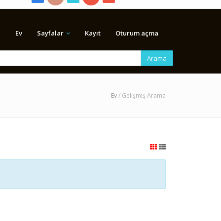
Ev
Sayfalar
Kayıt
Oturum açma
Arama
Ev
/ Gelişmiş Arama