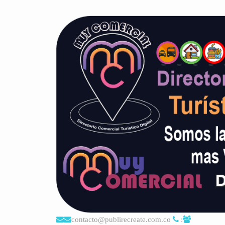
contacto@publirecreate.com.co
: