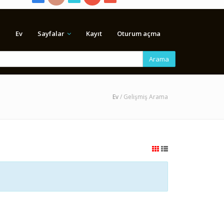
Ev
Sayfalar
Kayıt
Oturum açma
Arama
Ev
/ Gelişmiş Arama