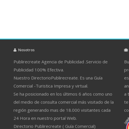
Nosotros
Publirecreate Agencia de Publicidad .Servicio de
Bu
Publicidad 100% Efectiva.
pr
Nuestro DirectorioPublirecreate. Es una Guía
es
Comercial -Turistica Impresa y virtual.
an
Se ha posicionado en los últimos 6 años como uno
a 
del medio de consulta comercial más visitado de la
te
región generando mas de 18.000 visitantes cada
co
24 Hora en nuestro portal Web.
Directorio Publirecreate ( Guía Comercial)