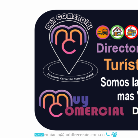
contacto@publirecreate.com.co
: