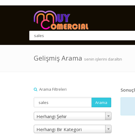
Gelişmiş Arama
senin işlerini daraltın
Arama Filtreleri
Sonuçl
Arama
Herhangi Şehir
Herhangi Bir Kategori