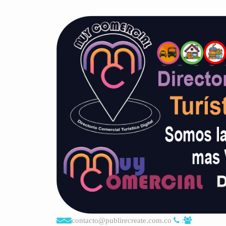
contacto@publirecreate.com.co
: