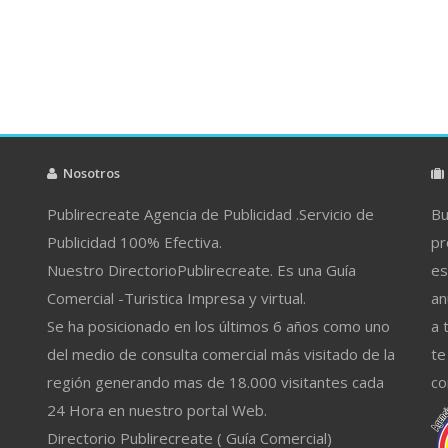
Nosotros
Publirecreate Agencia de Publicidad .Servicio de
Bu
Publicidad 100% Efectiva.
pr
Nuestro DirectorioPublirecreate. Es una Guía
es
Comercial -Turistica Impresa y virtual.
an
Se ha posicionado en los últimos 6 años como uno
a 
del medio de consulta comercial más visitado de la
te
región generando mas de 18.000 visitantes cada
co
24 Hora en nuestro portal Web.
Directorio Publirecreate ( Guía Comercial)