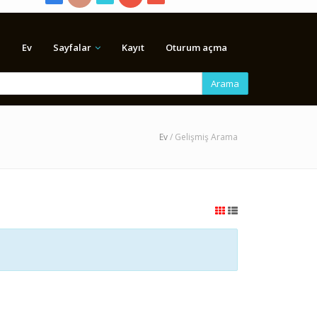
Ev
Sayfalar
Kayıt
Oturum açma
Arama
Ev
/ Gelişmiş Arama