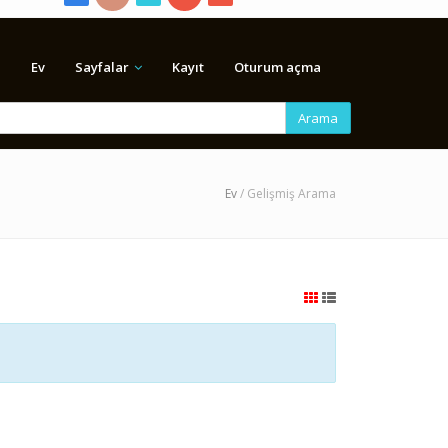
Ev
Sayfalar
Kayıt
Oturum açma
Arama
Ev
/ Gelişmiş Arama