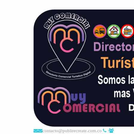
contacto@publirecreate.com.co
: