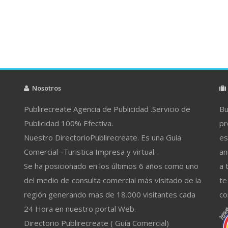
Nosotros
Publirecreate Agencia de Publicidad .Servicio de
Bu
Publicidad 100% Efectiva.
pr
Nuestro DirectorioPublirecreate. Es una Guía
es
Comercial -Turistica Impresa y virtual.
an
Se ha posicionado en los últimos 6 años como uno
a 
del medio de consulta comercial más visitado de la
te
región generando mas de 18.000 visitantes cada
co
24 Hora en nuestro portal Web.
Directorio Publirecreate ( Guía Comercial)