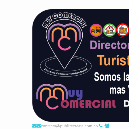
contacto@publirecreate.com.co
: