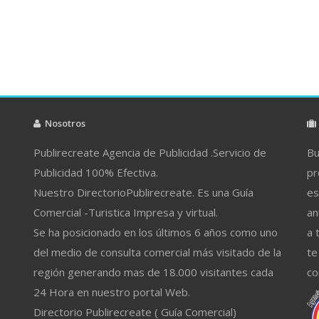
Nosotros
Publirecreate Agencia de Publicidad .Servicio de
Bu
Publicidad 100% Efectiva.
pr
Nuestro DirectorioPublirecreate. Es una Guía
es
Comercial -Turistica Impresa y virtual.
an
Se ha posicionado en los últimos 6 años como uno
a 
del medio de consulta comercial más visitado de la
te
región generando mas de 18.000 visitantes cada
co
24 Hora en nuestro portal Web.
Directorio Publirecreate ( Guía Comercial)