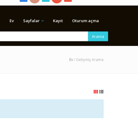
Ev
Sayfalar
Kayıt
Oturum açma
Arama
Ev
/ Gelişmiş Arama