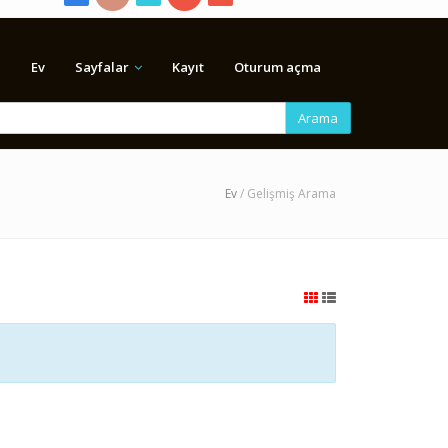
Ev
Sayfalar
Kayıt
Oturum açma
Arama
Ev
/ Gelişmiş Arama