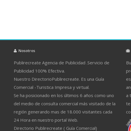
Nosotros
Publirecreate Agencia de Publicidad .Servicio de
Bu
Publicidad 100% Efectiva.
pr
Nuestro DirectorioPublirecreate. Es una Guía
es
Comercial -Turistica Impresa y virtual.
an
Se ha posicionado en los últimos 6 años como uno
a 
del medio de consulta comercial más visitado de la
te
región generando mas de 18.000 visitantes cada
co
24 Hora en nuestro portal Web.
Directorio Publirecreate ( Guía Comercial)