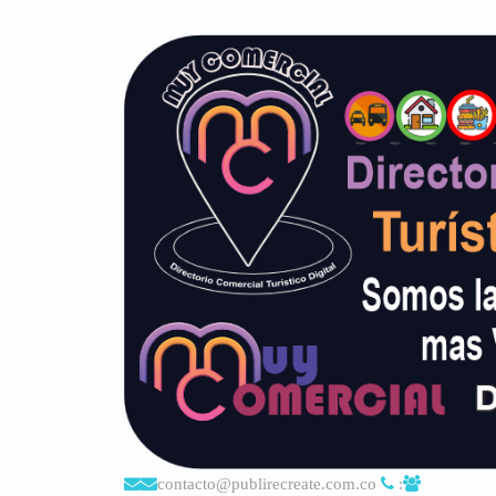
contacto@publirecreate.com.co
: