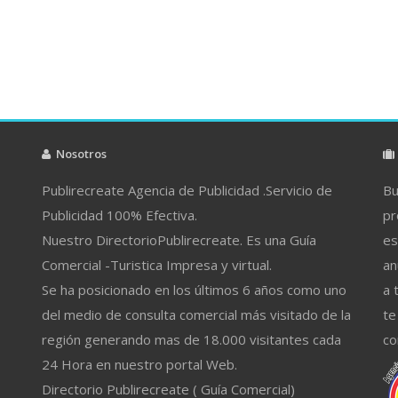
Nosotros
Publirecreate Agencia de Publicidad .Servicio de
Bu
Publicidad 100% Efectiva.
pr
Nuestro DirectorioPublirecreate. Es una Guía
es
Comercial -Turistica Impresa y virtual.
an
Se ha posicionado en los últimos 6 años como uno
a 
del medio de consulta comercial más visitado de la
te
región generando mas de 18.000 visitantes cada
co
24 Hora en nuestro portal Web.
Directorio Publirecreate ( Guía Comercial)