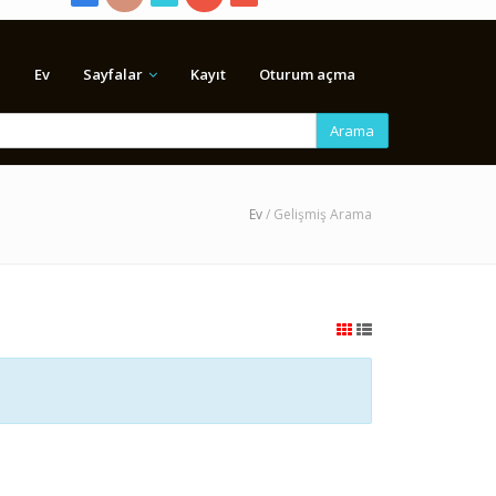
Ev
Sayfalar
Kayıt
Oturum açma
Arama
Ev
/ Gelişmiş Arama