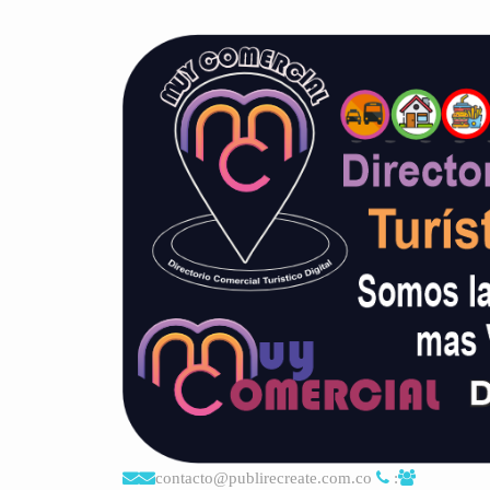
contacto@publirecreate.com.co
: